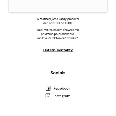
info@81klima.cz
Českobrodská 49/18, Praha 9
K zastižení jsme každý pracovní
den od 9:00 do 16:00.
Rádi Vás na našem showroomu
přivítáme po předchozí e-
mailové či telefonické domluvě.
Ostatní kontakty
Socials
Facebook
Instagram